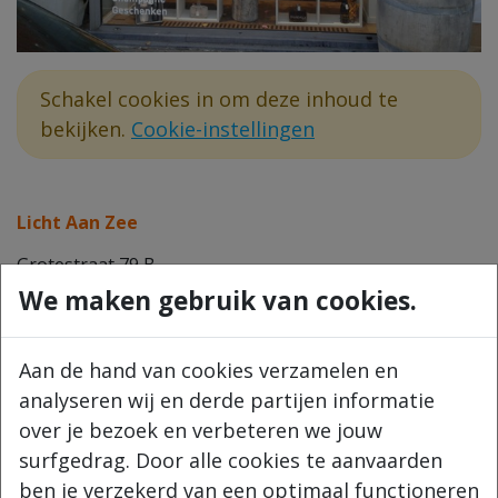
Schakel cookies in om deze inhoud te
bekijken.
Cookie-instellingen
Licht Aan Zee
Grotestraat 79 B
8421 De Haan
We maken gebruik van cookies.
0477 57 38 25
info@lichtaanzee.be
Aan de hand van cookies verzamelen en
BTW BE 0888 438 440
analyseren wij en derde partijen informatie
over je bezoek en verbeteren we jouw
Navigeer
surfgedrag. Door alle cookies te aanvaarden
Home
ben je verzekerd van een optimaal functioneren