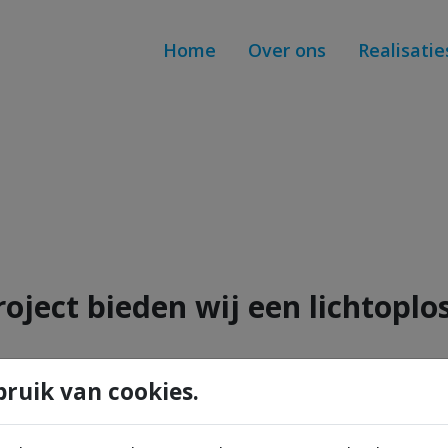
Home
Over ons
Realisatie
roject bieden wij een lichtoplo
Via telefoon 0477/573 825
L
ruik van cookies.
Een vraag? Contacteer ons.
Gr