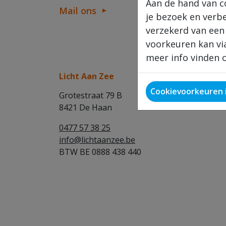
Aan de hand van c
Mail ons
je bezoek en verb
verzekerd van een
voorkeuren kan via
meer info vinden o
Licht Aan Zee
Cookievoorkeuren i
Grotestraat 79 B
8421 De Haan
0477 57 38 25
info@lichtaanzee.be
BTW BE 0888 438 440