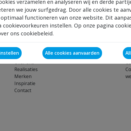
8
ookies verzamelen en analyseren wij en derde partij
Bel ons
eteren we jouw surfgedrag. Door alle cookies te aan
G
 optimaal functioneren van onze website. Dit aanpa
 cookievoorkeuren instellen. Op onze pagina cookie 
ver ons cookiebeleid.
Navigeer
We
nstellen
Al
Home
Pr
Over ons
Co
Realisaties
Co
Merken
we
Inspiratie
Contact