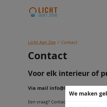
Licht Aan Zee
Contact
Contact
Voor elk interieur of p
Via mail info@lichtaanzee.be
We maken geb
Een vraag? Contacteer ons.