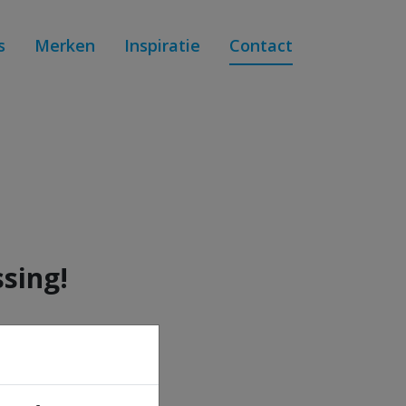
s
Merken
Inspiratie
Contact
ssing!
ocatie
otestraat 79 B